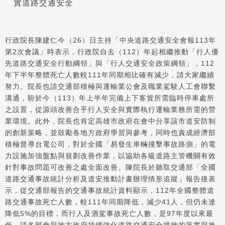
實道路交通安全
行政院長陳建仁今（26）日主持「中央道路交通安全會報113年
第2次會議」時表示，行政院自去（112）年起相繼推動「行人優
先道路交通安全行動綱領」與「行人交通安全政策綱領」，112
年下半年整體死亡人數較111年同期相比確有減少，請大家繼續
努力。院長也請交通部積極與運輸業公會及職業駕駛人工會聯繫
溝通，盼於今（113）年上半年完備上下客貨所需臨時停車處所
之設置，從源頭改善合乎行人安全與實際執行運輸業務所需的營
業環境。此外，院長也肯定高雄市政府在會中分享該市道安防制
的創新策略，並鼓勵各地方政府學習與參考，同時也責成經濟部
積極督導台電公司，對於全國「易發生車輛撞擊事故路側」的電
力設施加強盤點與規劃改善作業，以協助各級道路主管機關有效
針對事故問題可改善之處全面改善。陳院長於聽取交通部「全國
道路交通事故統計分析及道安推動計畫辦理情形追蹤」報告後表
示，從交通部報告的交通事故統計資料顯示，112年全國整體道
路交通事故死亡人數，較111年同期降低，減少41人，但仍未達
降低5%的目標，而行人及酒駕事故死亡人數，是97年度以來最