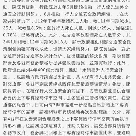
低，請各部會與地方政府持續強化道路交通安全措施的落實與推
動。陳院長提到，行政院於去年5月開始推動「行人優先道路交
通安全行動綱領」、8月推動「行人交通安全政策綱領」，在大
家共同努力下，112年下半年整體死亡人數，較111年同期減少1
35人，減幅達8.5%；至於行人死亡人數，則減少25人，減幅達1
0.78%，已略有成效。此外，在交通事故整體死亡人數部分，11
3年1月相較112年同期減少13人，顯示政府推動相關交通安全政
策綱領動確實有收成效，也請大家繼續努力。陳院長強調，對於
交通部針對交通事故統計分析，提出建議的解決對策，期盼相關
部會及各縣市務必積極研提具體改善措施，並落實執行；此外，
政府也已編列4年400億元預算，推動「永續提升人行安全計
畫」，也請地方政府踴躍提出計畫，共同保障行人用路安全。針
對交通部「各縣市劃設黃線及臨停配套措施辦理情形」報告，陳
院長表示，在確保行人交通安全的前提下，妥善規劃並提供合理
必要的上下客貨臨時停車空間，是各道路主管機關的責任。在交
通部的報告中，目前尚有7縣市需進一步盤點提出新增上下客貨
臨時停車的需求，請相關縣市要積極地再次盤點確認；另外，亦
有4縣市在妥善規劃合理必要之上下客貨臨時停車空間方面執行
情形不佳，也請務必加速努力。陳院長指出，請交通部持續督導
各縣市政府，務必詳細回報上下客貨臨時停車設置比率，並適時