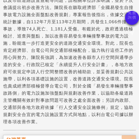
以及市區道路設置規範等問題，請相關單位詳加研議，並於下次
會議提出初步改善方法。陳院長在聽取經濟部「全國易發生自撞
事故電力設施全面盤點改善規劃」專案報告後指出，依據交通部
統計數據，自112年7月至113年2月期間，共發生1,066件撞電桿
事故，導致74人死亡、1,181人受傷。有鑑於此，政府透過積極
檢討、巡查與盤點，加以改善容易發生車輛撞擊事故的電力設
施，盼能進一步打造更安全的道路交通安全環境。對此，院長也
肯定經濟部、台電公司與交通部積極配合，協力執行這些工作的
用心與努力。陳院長強調，為加速改善各縣市人行空間與通學步
道的安全，行政院已核定「永續提升人行安全計畫」，各地方政
府可依規定申請人行空間整體改善的補助款，並妥善規劃公共設
施帶，以利各項基礎設施的設置，改善道路交通安全環境。院長
也責成經濟部積極督導台電公司，對於全國「易發生車輛撞擊事
故路側」的電力設施加強盤點與規劃改善作業，以協助各級道路
主管機關有效針對事故問題可改善之處全面改善；另請內政部、
交通部與各地方政府依據「行人交通安全設施條例」規定，協助
規劃安全合宜的電力設施設置方式與地點，以利台電公司據以辦
理各項改善作業。