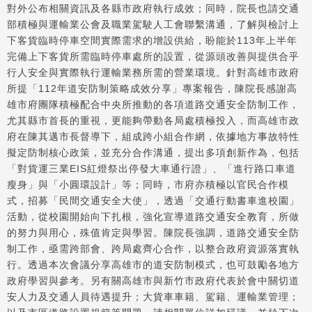
對外公布相關資訊及各縣市政府執行成效；同時，院長也請交通
部積極與運輸業公會及職業駕駛人工會聯繫溝通，了解與檢討上
下客貨臨時停車空間實際需求的增設供給，盼能於113年上半年
完備上下客貨所需臨時停車處所的設置，從源頭改善與提供合乎
行人安全與實際執行運輸業務所需的營業環境。針對高雄市政府
所提「112年道安防制策略成效分享」專案報告，陳院長感謝高
雄市府團隊積極配合中央所推動的各項道路交通安全防制工作，
尤其縣市首長的重視，更能夠帶動各局處積極投入，而高雄市政
府在陳其邁市長督導下，組成跨小組合作網，依據地方事故特性
擬定防制核心政策，並充分合作溝通，提出多項創新作為，包括
「對貨運三業EIS紅燈祭出停發大車通行證」、「進行路口車道
瘦身」與「小圓環設計」等；同時，市府亦積極以官民合作模
式，招募「民間交通安全大使」，透過「交通行動書車進校園」
活動，從校園開始向下扎根，強化宣導道路交通安全教育，所做
的努力與用心，殊值肯定與學習。陳院長強調，道路交通安全防
制工作，亟需跨部會、跨局處齊心合作，以整合政府資源落實執
行。透過本次會議分享高雄市的道安防制模式，也可鼓勵各地方
政府學習與參考。另有關高雄市與新竹市政府代表於會中關切道
安人力及交通人員待遇提升；大貨車車籍、駕籍、運輸業管理；