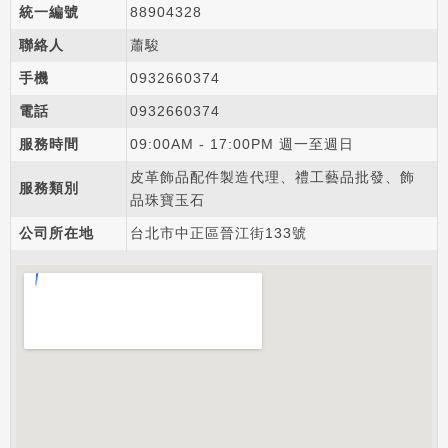
統一編號
88904328
聯絡人
蕭駿
手機
0932
6
6
0
374
電話
0932
6
6
0
374
服務時間
09:00AM - 17:00PM 週一至週日
皮革飾品配件製造代理、禮工藝品批發、飾
服務類別
品珠寶玉石
公司所在地
台北市中正區晉江街133號