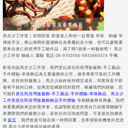
馬古少工作室｜安朔部落 部落達人和你一起透過 串珠、刺繡 等
傳統手法，將山海間的靈感轉化為專屬紀念小物，也可以參觀選
購來自達仁的排灣手工藝作品，渴了嗎?就來一杯藝術吧！ 馬古
少工作室 聯絡人:蕭駿 電話:08-9702050 0932660374 手機:
歡迎光臨馬古少工作室，我們是以原住民排灣族服飾-手工藝品-
手作體驗-串珠飾品為主要服務的公司，擁有專業可靠的工作團
隊。在技術與服務上，馬古少始終保持穩定成長，同業與客戶群
都有不錯的口碑。如果您從網路找到我們，根據我們的經驗，您
可能對
原住民排灣族服飾-手工藝品-手作體驗-串珠飾品
、
馬古少
工作室原住民排灣族服飾飾品手作體驗
等相關服務有興趣。我們
很看重網路來訪的需求者，也誠摯歡迎您依照自己的搜尋關鍵字
來瀏覽我們的服務介紹，若有任何洽詢或問題，可直接在詢價表
單
留言
，我們會盡可能在第一時間回覆，也希望能有機會向您證
明 馬古少是您值得信賴的選擇。